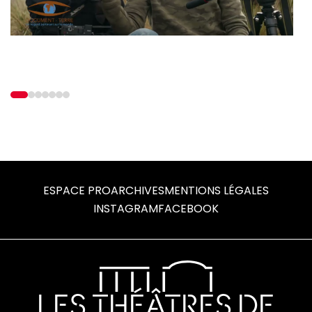
Play
Mute
View
View
View
View
View
View
View
slide
slide
slide
slide
slide
slide
slide
1
2
3
4
5
6
7
ESPACE PRO
ARCHIVES
MENTIONS LÉGALES
INSTAGRAM
FACEBOOK
LES THÉÂTRES DE