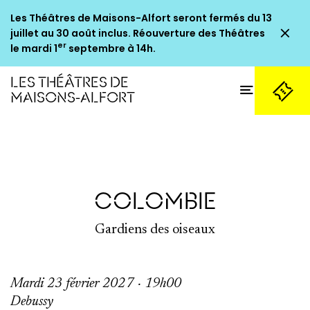
Les Théâtres de Maisons-Alfort seront fermés du 13
Fe
juillet au 30 août inclus. Réouverture des Théâtres
er
le mardi 1
septembre à 14h.
LES THÉÂTRES DE
Ouvrir
MAISONS-ALFORT
Billetterie
COLOMBIE
Gardiens des oiseaux
Mardi 23 février 2027 · 19h00
Debussy