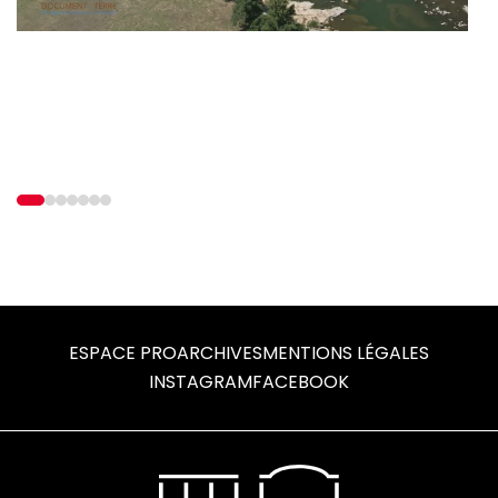
Mute
View
View
View
View
View
View
View
slide
slide
slide
slide
slide
slide
slide
1
2
3
4
5
6
7
ESPACE PRO
ARCHIVES
MENTIONS LÉGALES
INSTAGRAM
FACEBOOK