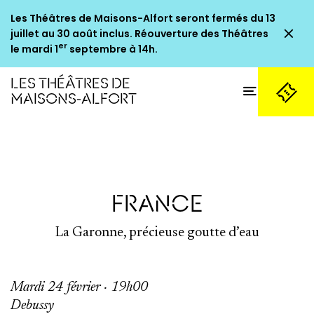
Les Théâtres de Maisons-Alfort seront fermés du 13
Fe
juillet au 30 août inclus. Réouverture des Théâtres
er
le mardi 1
septembre à 14h.
LES THÉÂTRES DE
Ouvrir
MAISONS-ALFORT
Billetterie
FRANCE
La Garonne, précieuse goutte d’eau
Mardi 24 février · 19h00
Debussy