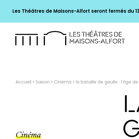
Les Théâtres de Maisons-Alfort seront fermés du 13 
LES THÉÂTRES DE
MAISONS-ALFORT
Accueil
Saison
Cinéma
la bataille de gaulle : l’âge de
L
G
Cinéma