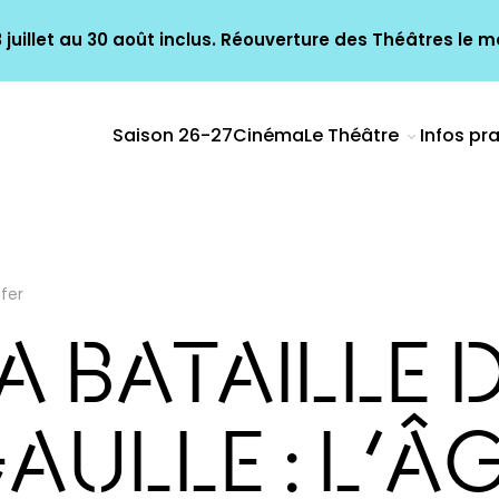
juillet au 30 août inclus. Réouverture des Théâtres le ma
Saison 26-27
Cinéma
Le Théâtre
Infos pr
 fer
A BATAILLE 
AULLE : L’Â