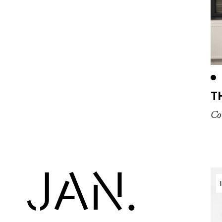
T
Co
JAN.