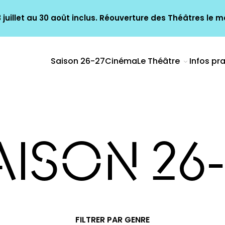
juillet au 30 août inclus. Réouverture des Théâtres le ma
Saison 26-27
Cinéma
Le Théâtre
Infos pr
AISON 26-
FILTRER PAR GENRE