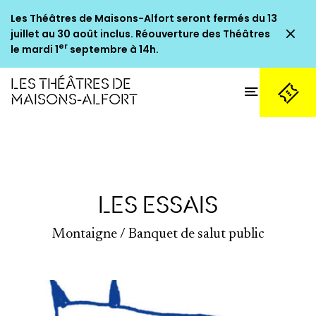
Les Théâtres de Maisons-Alfort seront fermés du 13
Fe
juillet au 30 août inclus. Réouverture des Théâtres
er
le mardi 1
septembre à 14h.
LES THÉÂTRES DE
Ouvrir
MAISONS-ALFORT
Billetterie
LES ESSAIS
Montaigne / Banquet de salut public