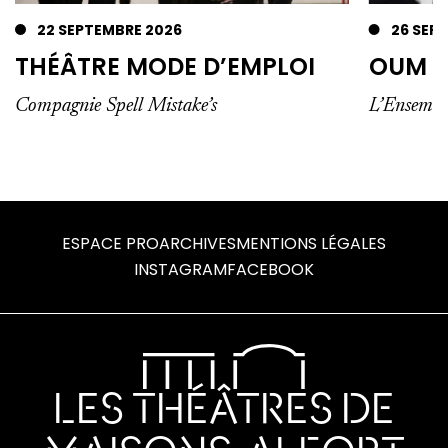
22 SEPTEMBRE 2026
26 SEP
THÉÂTRE MODE D’EMPLOI
OUM P
Compagnie Spell Mistake’s
L’Ensemble
ESPACE PRO
ARCHIVES
MENTIONS LÉGALES
INSTAGRAM
FACEBOOK
LES THÉÂTRES DE