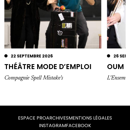
22 SEPTEMBRE 2026
26 SEP
THÉÂTRE MODE D’EMPLOI
OUM P
Compagnie Spell Mistake’s
L’Ensemble
ESPACE PRO
ARCHIVES
MENTIONS LÉGALES
INSTAGRAM
FACEBOOK